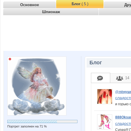
Блог
( 5 )
Основное
Др
Шпионаж
Блог
14
@лёнуш
сладость
и горько 
888Oksa
сладость
Портрет заполнен на 71 %
Супер!!!