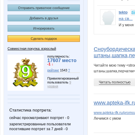
Отправить приватное сообщение
tekto
на св...
Добавить в друзья
И у меня
Игнорировать
Сделать подарок
Сноубордическа
Совместная покупка: взрослый
штаны,шапка,пе
популярность:
17607 место
-1 ↓
Читайте мою тему <str
рейтинг
1543
?
штаны,шапка,перчатки<
Привилегированный
Читать полностью
пользователь
9
уровня
www.apteka-ifk.r
Статистика портрета:
www.apteka-ifk.ru/promoa
сейчас просматривают портрет - 0
Лечимся с умом
зарегистрированные пользователи
посетившие портрет за 7 дней - 0